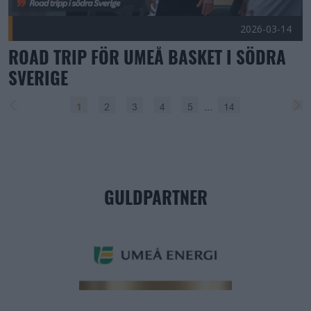
2026-03-14
ROAD TRIP FÖR UMEÅ BASKET I SÖDRA
SVERIGE
...
2
3
4
5
14
1
Förgående
Näs
GULDPARTNER