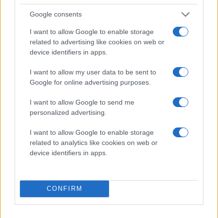
Google consents
I want to allow Google to enable storage
related to advertising like cookies on web or
device identifiers in apps.
I want to allow my user data to be sent to
Google for online advertising purposes.
I want to allow Google to send me
2026-03-16
personalized advertising.
Den här texten är riktad direkt till er i
I want to allow Google to enable storage
Umeåpubliken.
related to analytics like cookies on web or
device identifiers in apps.
När verkligheten hinner ikapp! Publicerad 2026-03-15
CONFIRM