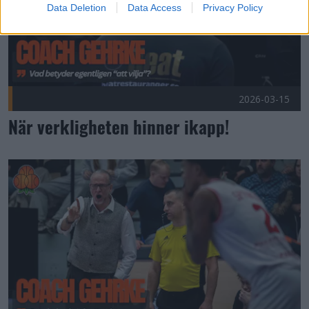
Data Deletion
Data Access
Privacy Policy
2026-03-15
När verkligheten hinner ikapp!
ROAD TRIP FÖR UMEÅ BASKET I SÖDRA SVERIGE Publice