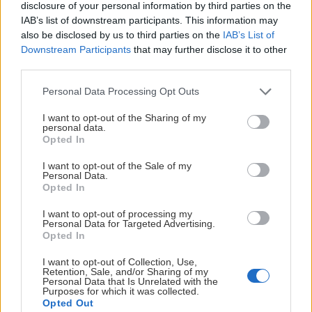
NI kom - NI såg - NI segrade!!
disclosure of your personal information by third parties on the
IAB’s list of downstream participants. This information may
also be disclosed by us to third parties on the
IAB’s List of
Downstream Participants
that may further disclose it to other
Gratismatchen - Tisdag 17 mars kl 19:04 Publicerad 2026-03
third parties.
Please note that this website/app uses one or more Google
Personal Data Processing Opt Outs
services and may gather and store information including but
not limited to your visit or usage behaviour. You may click to
I want to opt-out of the Sharing of my
personal data.
grant or deny consent to Google and its third-party tags to
Opted In
use your data for below specified purposes in below Google
consent section.
I want to opt-out of the Sale of my
Personal Data.
Opted In
I want to opt-out of processing my
2026-03-16
Personal Data for Targeted Advertising.
Opted In
Gratismatchen - Tisdag 17 mars kl 19:04
I want to opt-out of Collection, Use,
Retention, Sale, and/or Sharing of my
Personal Data that Is Unrelated with the
Den här texten är riktad direkt till er i Umeåpubliken. Publice
Purposes for which it was collected.
Opted Out