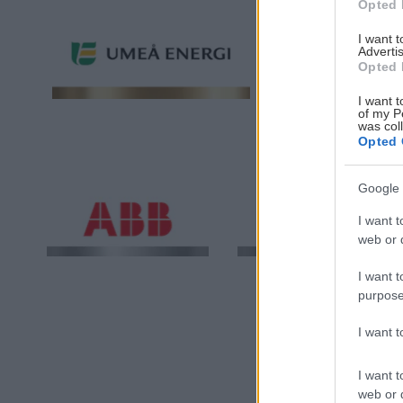
Opted 
I want 
Advertis
Opted 
I want t
of my P
was col
Opted 
Google 
I want t
web or d
I want t
purpose
I want 
I want t
web or d