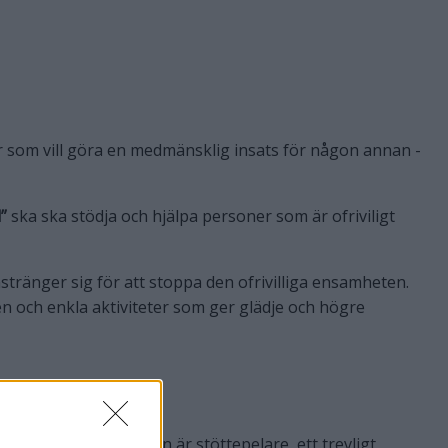
 som vill göra en medmänsklig insats för någon annan -
”
ska ska stödja och hjälpa personer som är ofriviligt
stränger sig för att stoppa den ofrivilliga ensamheten.
 och enkla aktiviteter som ger glädje och högre
 eller liknande. Man är stöttepelare, ett trevligt