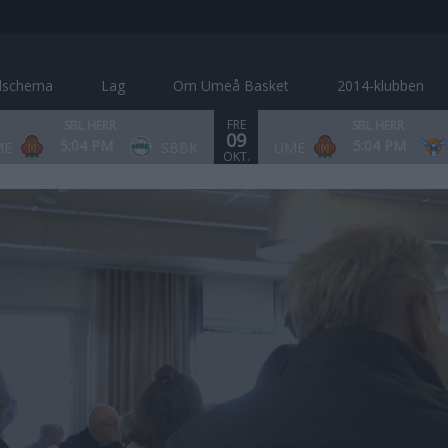
lschema
Lag
Om Umeå Basket
2014-klubben
FRE
SBL HERR
SBL HERR
09
5:04 PM
5:04 PM
ME
SBBK
UME
OKT.